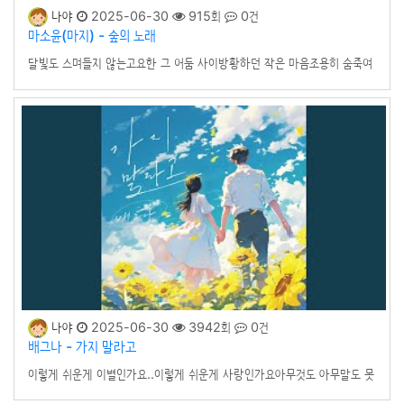
나야
2025-06-30
915회
0건
마소윤(마지) - 숲의 노래
달빛도 스며들지 않는고요한 그 어둠 사이방황하던 작은 마음조용히 숨죽여
걸어가네파랗게 물든 목소리그 너머 어딘가에서깊어지는 밤길 잃은 맘 하나
외로이 남겨진 숲 이곳에나를 감싸줄 나의 노래흩어지는 바람결 사이스치는
낯선 숲길 따라무심코 바라본 곳에서잊고 있던 나를 만나네보이지 않는 미
래어쩌면 헛된 꿈일까깊어지는 밤길 잃은 맘 하나외로이 남겨진 숲 이곳에나
를 감싸줄 나의 노래지워지지 않는 이 잔상흐릿해진 작은 숨결이 길의 끝에
다다르면나는 어디쯤일까깊어지는 밤길 잃은 맘 하나외로이 남겨진 숲 이곳
에 . . .
나야
2025-06-30
3942회
0건
배그나 - 가지 말라고
이렇게 쉬운게 이별인가요..이렇게 쉬운게 사랑인가요아무것도 아무말도 못
하고..바보처럼 얼어붙었죠가지마라 가지마라 말했죠..하염없이 하염없이