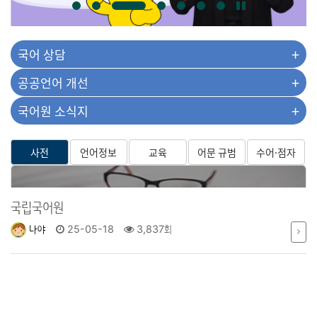
국립국어원
나야
25-05-18
3,837회