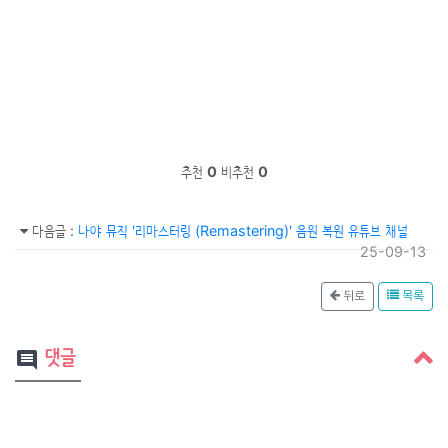
추천
0
비추천
0
다음글
:
나야 뮤직 '리마스터링 (Remastering)' 음원 복원 유튜브 채널
25-09-13
뒤로
목록
댓글
comment