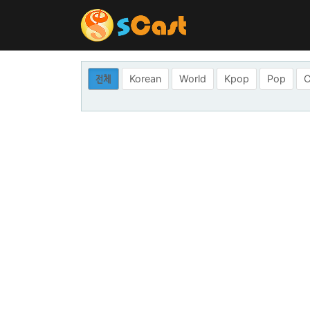
전체
Korean
World
Kpop
Pop
C