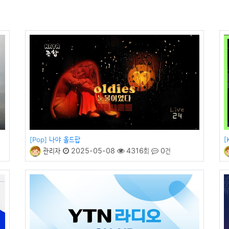
나야 올드팝
[Pop]
[
관리자
2025-05-08
4316회
0건