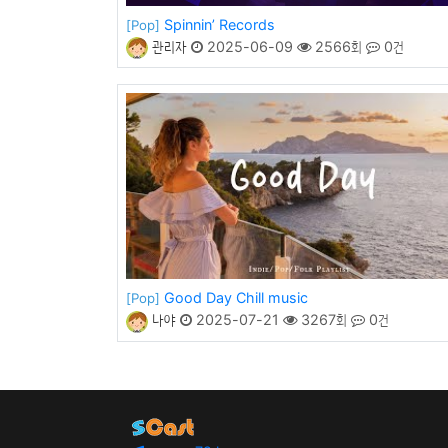
Spinnin’ Records
[Pop]
관리자
2025-06-09
2566회
0건
Good Day Chill music
[Pop]
나야
2025-07-21
3267회
0건