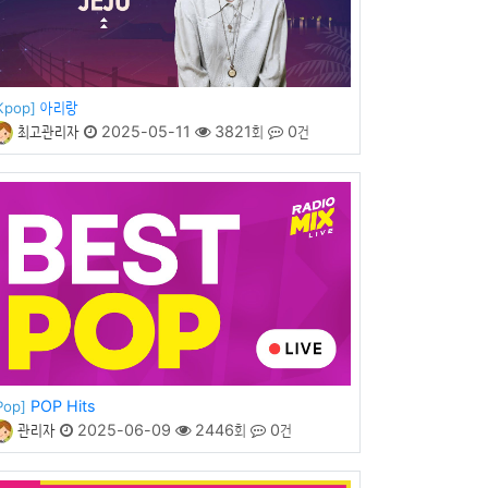
아리랑
Kpop]
최고관리자
2025-05-11
3821회
0건
POP Hits
Pop]
관리자
2025-06-09
2446회
0건