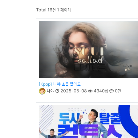
Total 16건
1 페이지
나야 소울 발라드
[Kpop]
나야
2025-05-08
4340회
0건