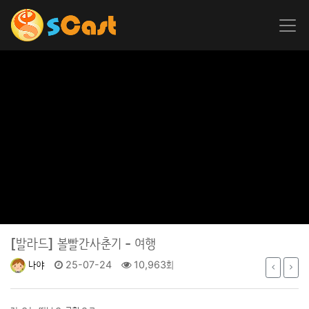
[발라드]
볼빨간사춘기 - 여행
나야
25-07-24
10,963회