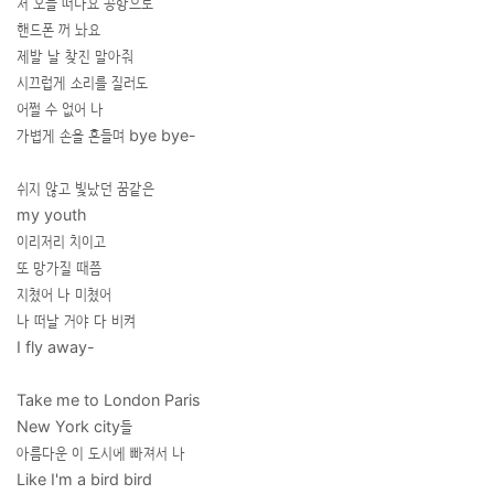
저 오늘 떠나요 공항으로
핸드폰 꺼 놔요
제발 날 찾진 말아줘
시끄럽게 소리를 질러도
어쩔 수 없어 나
가볍게 손을 흔들며 bye bye-
쉬지 않고 빛났던 꿈같은
my youth
이리저리 치이고
또 망가질 때쯤
지쳤어 나 미쳤어
나 떠날 거야 다 비켜
I fly away-
Take me to London Paris
New York city들
아름다운 이 도시에 빠져서 나
Like I'm a bird bird