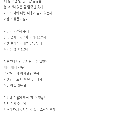
해 질 무렵 날 끌고 간 발걸음
눈 떠보니 잊은 줄 알았던 곳에
아직도 너에 대한 미움이 남아 있는지
이젠 자유롭고 싶어
시간이 해결해 주리라
난 믿었지 그것조차 어리석었을까
이젠 흘러가는 대로 날 맡길래
너와는 상관없잖니
처음부터 너란 존재는 내겐 없었어
네가 내게 했듯이
기억해 내가 아파했던 만큼
언젠간 너도 나 아닌 누구에게
이런 아픔 겪을 테니
미안해 이렇게 밖에 할 수 없잖니
정말 이럴 수밖에
너처럼 다시 시작할 수 있는 그날이 오길