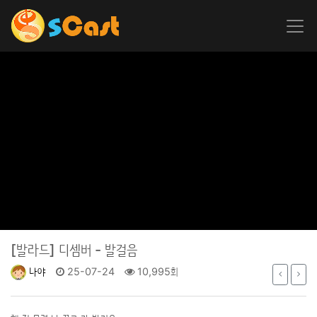
[발라드]
디셈버 - 발걸음
나야
25-07-24
10,995회