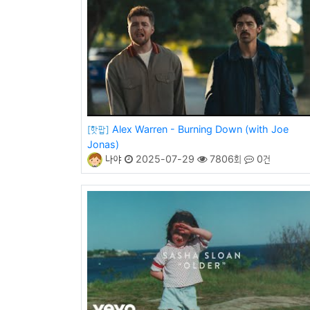
Alex Warren - Burning Down (with Joe
[핫팝]
Jonas)
나야
2025-07-29
7806회
0건