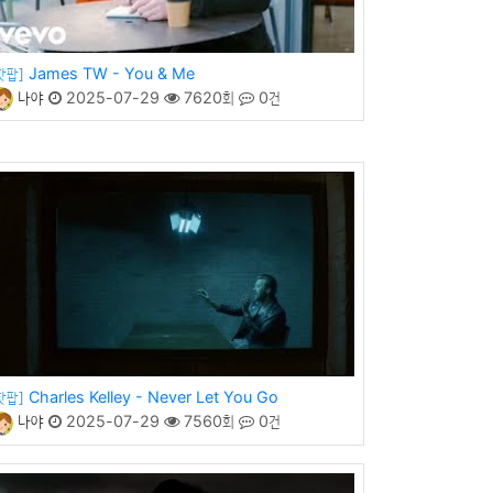
James TW - You & Me
핫팝]
나야
2025-07-29
7620회
0건
Charles Kelley - Never Let You Go
핫팝]
나야
2025-07-29
7560회
0건