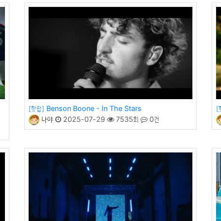
Benson Boone - In The Stars
[핫팝]
[
나야
2025-07-29
7535회
0건