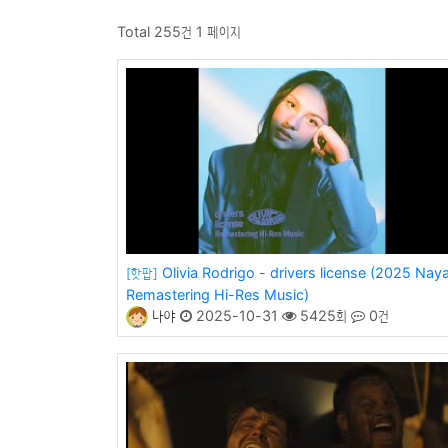
Total 255건
1 페이지
Olivia Rodrigo - drivers license (2025 Nay
[핫팝]
Remastering Hi-Res Music)
나야
2025-10-31
5425회
0건