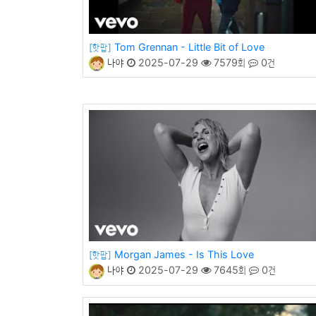
Tom Grennan - Little Bit of Love
[핫팝]
나야
2025-07-29
7579회
0건
Morgan James - Is This Love
[핫팝]
나야
2025-07-29
7645회
0건