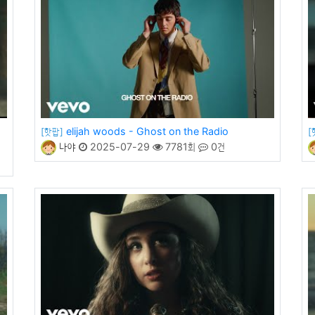
elijah woods - Ghost on the Radio
[핫팝]
[
나야
2025-07-29
7781회
0건