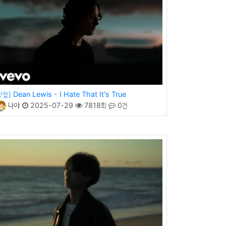
Dean Lewis - I Hate That It's True
핫팝]
나야
2025-07-29
7818회
0건