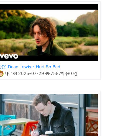
Dean Lewis - Hurt So Bad
핫팝]
나야
2025-07-29
7587회
0건