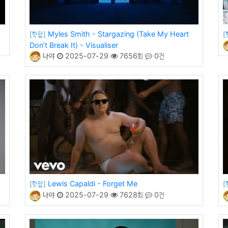
Myles Smith - Stargazing (Take My Heart
[핫팝]
[
Don’t Break It) - Visualiser
나야
2025-07-29
7656회
0건
Lewis Capaldi - Forget Me
[핫팝]
[
나야
2025-07-29
7628회
0건