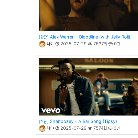
Alex Warren - Bloodline (with Jelly Roll)
[핫팝]
나야
2025-07-29
7637회
0건
Shaboozey - A Bar Song (Tipsy)
[핫팝]
나야
2025-07-29
7574회
0건