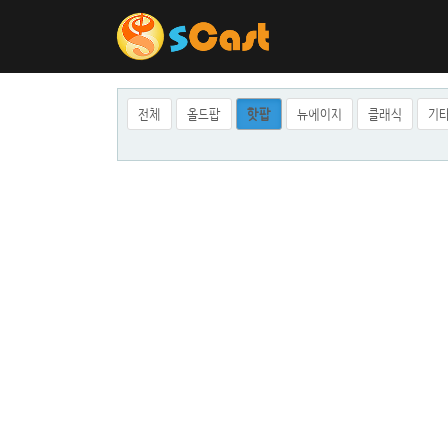
전체
올드팝
핫팝
뉴에이지
클래식
기