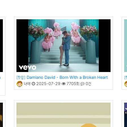
a
Damiano David - Born With a Broken Heart
[핫팝]
[
나야
2025-07-29
7705회
0건