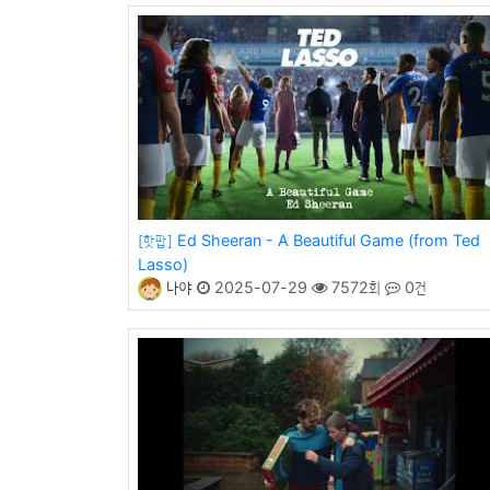
Ed Sheeran - A Beautiful Game (from Ted
[핫팝]
Lasso)
나야
2025-07-29
7572회
0건