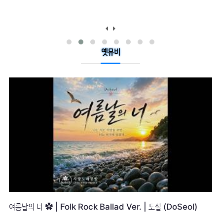
옛뮤비
다시, 우리 ✿ | 따뜻한 감성 발라드 | 도설 (DoSeol)