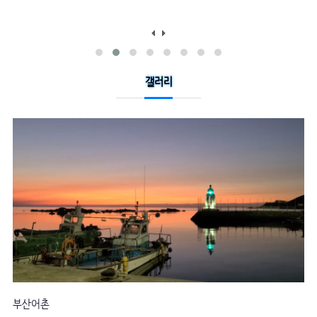
갤러리
소녀시대