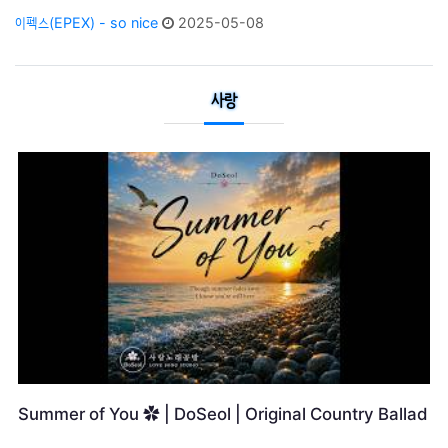
이펙스(EPEX) - so nice
2025-05-08
사랑
Blondie - The Tide Is High (2025 Naya Remastering
Hi-Res Music)