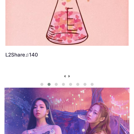
L2Share♫138