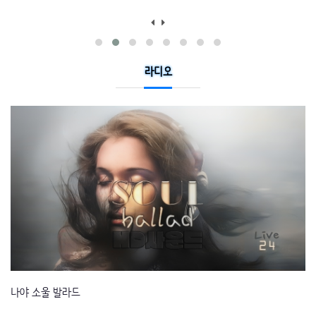
라디오
나야 올드팝