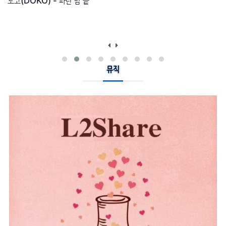
최백호 - 박수
뮤직