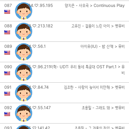
087
184.♡.95.195
양지은 - 사모곡 > Continuous Play
088
23.♡.213.182
고유진 - 걸음이 느린 아이 > 옛뮤비
089
54.♡.56.1
아이유(IU) - 밤 산책 > 뮤비
090
85.♡.96.211
이혁- UDT: 우리 동네 특공대 OST Part.1 > 뮤
비
091
54.♡.84.74
김조한 - 사랑이 늦어서 미안해 > 옛뮤비
092
54.♡.55.147
조용필 - 그래도 돼 > 옛뮤비
093
35.♡.141.42
조용필 - 그 겨울의 찻집 > 옛뮤비