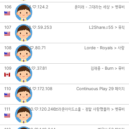
106
54.♡.124.2
윤미래 - 그대라는 세상 > 옛뮤비
107
98.♡.59.253
L2Share♫55 > 뮤직
108
3.♡.80.71
Lorde - Royals > 사랑
109
51.♡.37.81
김재중 - Burn > 뮤비
110
54.♡.172.108
Continuous Play 29 페이지
111
100.♡.120.246
브라운아이드소울 - 정말 사랑했을까 > 옛뮤비