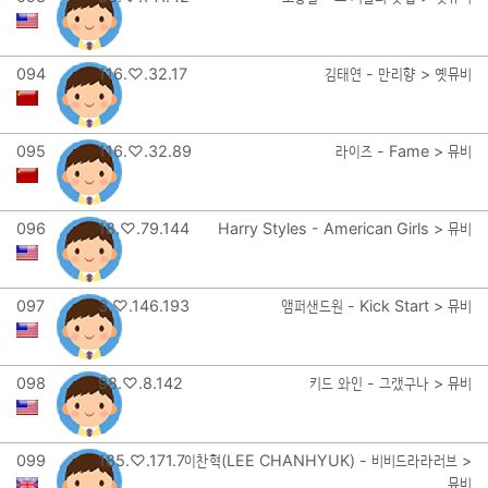
094
116.♡.32.17
김태연 - 만리향 > 옛뮤비
095
116.♡.32.89
라이즈 - Fame > 뮤비
096
18.♡.79.144
Harry Styles - American Girls > 뮤비
097
3.♡.146.193
앰퍼샌드원 - Kick Start > 뮤비
098
98.♡.8.142
키드 와인 - 그랬구나 > 뮤비
099
185.♡.171.7
이찬혁(LEE CHANHYUK) - 비비드라라러브 >
뮤비