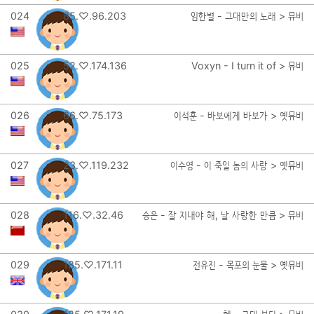
024
85.♡.96.203
임한별 - 그대만의 노래 > 뮤비
025
52.♡.174.136
Voxyn - I turn it of > 뮤비
026
66.♡.75.173
이석훈 - 바보에게 바보가 > 옛뮤비
027
23.♡.119.232
이수영 - 이 죽일 놈의 사랑 > 옛뮤비
028
116.♡.32.46
승은 - 잘 지내야 해, 날 사랑한 만큼 > 뮤비
029
185.♡.171.11
전유진 - 목포의 눈물 > 옛뮤비