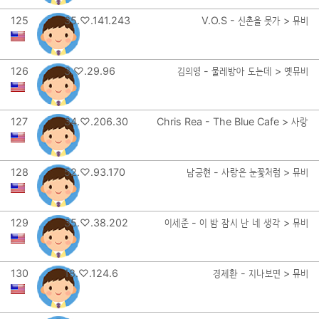
125
35.♡.141.243
V.O.S - 신촌을 못가 > 뮤비
126
3.♡.29.96
김의영 - 물레방아 도는데 > 옛뮤비
127
34.♡.206.30
Chris Rea - The Blue Cafe > 사랑
128
52.♡.93.170
남궁현 - 사랑은 눈꽃처럼 > 뮤비
129
35.♡.38.202
이세준 - 이 밤 잠시 난 네 생각 > 뮤비
130
18.♡.124.6
경제환 - 지나보면 > 뮤비