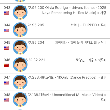
043
85.♡.96.200
Olivia Rodrigo - drivers license (2025
Naya Remastering Hi-Res Music) > 사랑
044
85.♡.96.205
서액터 - FLIPPED > 뮤비
045
85.♡.96.204
제이세라 - 힘이 들 때 기대도 돼 > 뮤비
046
116.♡.32.221
박창근 - 지금 > 옛뮤비
047
34.♡.233.48
엑스러브 - 1&Only (Dance Practice) > 웹존
048
52.♡.138.176
Novi - Unconditional (AI Music Video) >
뮤비