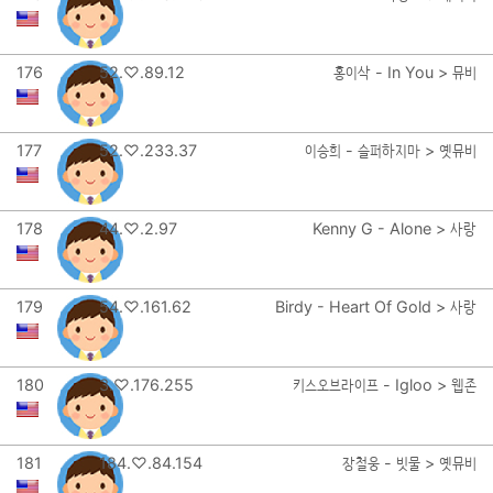
176
52.♡.89.12
홍이삭 - In You > 뮤비
177
52.♡.233.37
이승희 - 슬퍼하지마 > 옛뮤비
178
44.♡.2.97
Kenny G - Alone > 사랑
179
54.♡.161.62
Birdy - Heart Of Gold > 사랑
180
3.♡.176.255
키스오브라이프 - Igloo > 웹존
181
184.♡.84.154
장철웅 - 빗물 > 옛뮤비