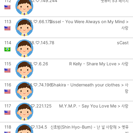
112
100.♡.149.244
옛뮤비 53 페이지
113
98.♡.66.172
Sissel - You Were Always on My Mind >
사랑
114
138.♡.145.78
sCast
115
52.♡.6.26
R Kelly - Share My Love > 사랑
116
44.♡.74.196
Shakira - Underneath your clothes > 사
랑
117
3.♡.221.125
M.Y.M.P. - Say You Love Me > 사랑
118
3.♡.134.5
신효범(Shin Hyo-Bum) - 난 널 사랑해 > 옛뮤