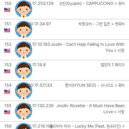
150
52.♡.253.129
규빈(Gyubin) - CAPPUCCINO > 뮤비
151
100.♡.34.97
박화요비 - 그런 일은 > 옛뮤비
152
98.♡.10.183
Joslin - Can't Help Falling In Love With
You > 사랑
153
44.♡.19.8
캘린더 1 페이지
154
100.♡.57.133
현서(HYUN SEO) - 시나리오 > 뮤비
155
98.♡.130.239
Joslin: Roxette - It Must Have Been
Love > 사랑
156
52.♡.216.196
올리비아 마쉬 - Lucky Me (Feat. 원슈타인) >