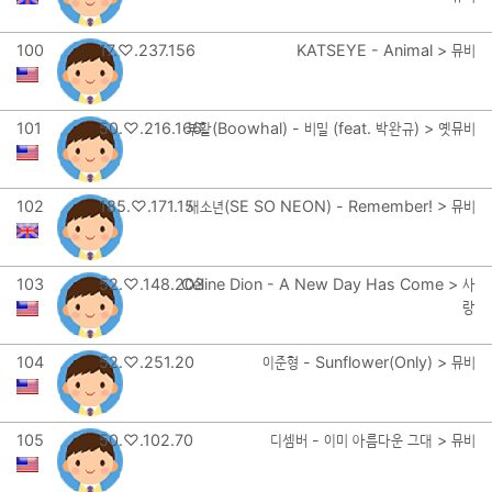
100
17.♡.237.156
KATSEYE - Animal > 뮤비
101
50.♡.216.166
부활(Boowhal) - 비밀 (feat. 박완규) > 옛뮤비
102
185.♡.171.15
새소년(SE SO NEON) - Remember! > 뮤비
103
52.♡.148.203
Céline Dion - A New Day Has Come > 사
랑
104
52.♡.251.20
이준형 - Sunflower(Only) > 뮤비
105
50.♡.102.70
디셈버 - 이미 아름다운 그대 > 뮤비