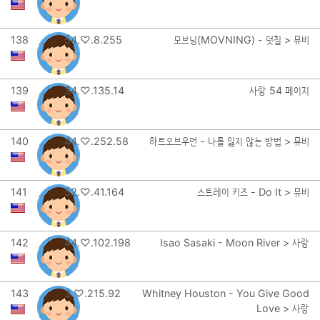
138
54.♡.8.255
모브닝(MOVNING) - 덧칠 > 뮤비
139
34.♡.135.14
사랑 54 페이지
140
44.♡.252.58
하트오브우먼 - 나를 잃지 않는 방법 > 뮤비
141
52.♡.41.164
스트레이 키즈 - Do It > 뮤비
142
44.♡.102.198
Isao Sasaki - Moon River > 사랑
143
3.♡.215.92
Whitney Houston - You Give Good
Love > 사랑