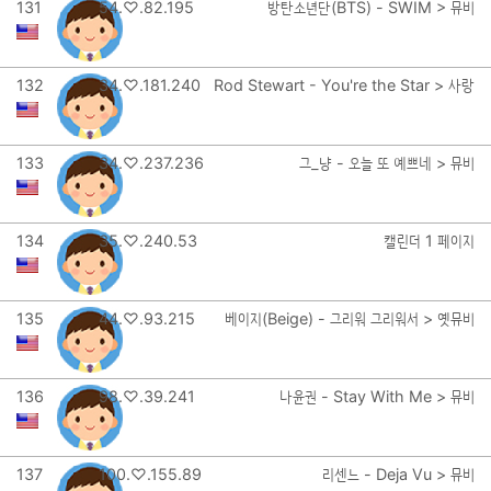
131
54.♡.82.195
방탄소년단(BTS) - SWIM > 뮤비
132
34.♡.181.240
Rod Stewart - You're the Star > 사랑
133
34.♡.237.236
그_냥 - 오늘 또 예쁘네 > 뮤비
134
35.♡.240.53
캘린더 1 페이지
135
44.♡.93.215
베이지(Beige) - 그리워 그리워서 > 옛뮤비
136
98.♡.39.241
나윤권 - Stay With Me > 뮤비
137
100.♡.155.89
리센느 - Deja Vu > 뮤비