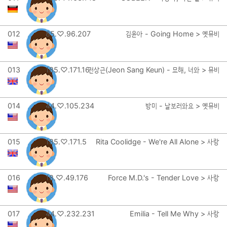
012
85.♡.96.207
김윤아 - Going Home > 옛뮤비
013
185.♡.171.16
전상근(Jeon Sang Keun) - 묘해, 너와 > 뮤비
014
44.♡.105.234
방미 - 날보러와요 > 옛뮤비
015
185.♡.171.5
Rita Coolidge - We're All Alone > 사랑
016
18.♡.49.176
Force M.D.'s - Tender Love > 사랑
017
44.♡.232.231
Emilia - Tell Me Why > 사랑