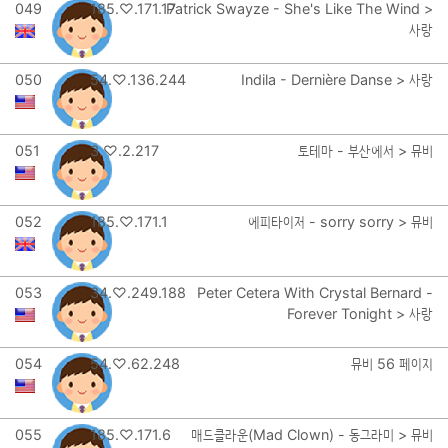
049
185.♡.171.17
Patrick Swayze - She's Like The Wind >
사랑
050
54.♡.136.244
Indila - Dernière Danse > 사랑
051
3.♡.2.217
토테마 - 부산에서 > 뮤비
052
185.♡.171.1
에피타이저 - sorry sorry > 뮤비
053
34.♡.249.188
Peter Cetera With Crystal Bernard -
Forever Tonight > 사랑
054
54.♡.62.248
뮤비 56 페이지
055
185.♡.171.6
매드클라운(Mad Clown) - 동그라미 > 뮤비