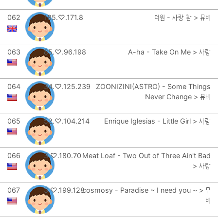
062
185.♡.171.8
더원 - 사랑 참 > 뮤비
063
85.♡.96.198
A-ha - Take On Me > 사랑
064
34.♡.125.239
ZOONIZINI(ASTRO) - Some Things
Never Change > 뮤비
065
52.♡.104.214
Enrique Iglesias - Little Girl > 사랑
066
3.♡.180.70
Meat Loaf - Two Out of Three Ain't Bad
> 사랑
067
3.♡.199.128
cosmosy - Paradise ~ I need you ~ > 뮤
비