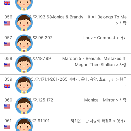
056
44.♡.193.63
Monica & Brandy - It All Belongs To Me
> 사랑
057
85.♡.96.202
Lauv - Combust > 뮤비
058
44.♡.187.99
Maroon 5 - Beautiful Mistakes ft.
Megan Thee Stallion > 사랑
059
185.♡.171.14
261-265 이야기, 듣다, 음악, 흐르다, 강 > 한국
어
060
35.♡.125.172
Monica - Mirror > 사랑
061
18.♡.91.101
박지윤 - 난 사랑에 빠졌죠 > 옛뮤비