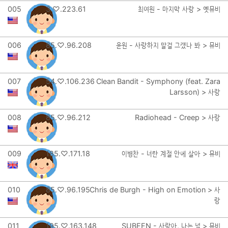
005
3.♡.223.61
최여원 - 마지막 사랑 > 옛뮤비
006
85.♡.96.208
윤원 - 사랑하지 말걸 그랬나 봐 > 뮤비
007
54.♡.106.236
Clean Bandit - Symphony (feat. Zara
Larsson) > 사랑
008
85.♡.96.212
Radiohead - Creep > 사랑
009
185.♡.171.18
이병찬 - 너란 계절 안에 살아 > 뮤비
010
85.♡.96.195
Chris de Burgh - High on Emotion > 사
랑
011
195.♡.163.148
SUBEEN - 사랑아, 나는 널 > 뮤비