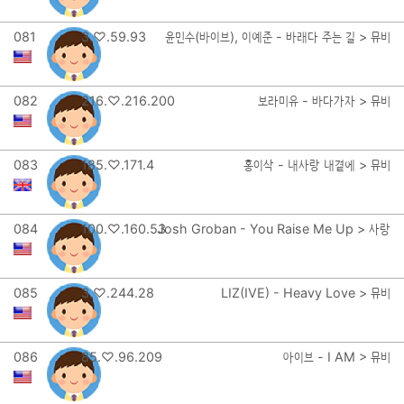
081
3.♡.59.93
윤민수(바이브), 이예준 - 바래다 주는 길 > 뮤비
082
216.♡.216.200
보라미유 - 바다가자 > 뮤비
083
185.♡.171.4
홍이삭 - 내사랑 내곁에 > 뮤비
084
100.♡.160.53
Josh Groban - You Raise Me Up > 사랑
085
3.♡.244.28
LIZ(IVE) - Heavy Love > 뮤비
086
85.♡.96.209
아이브 - I AM > 뮤비