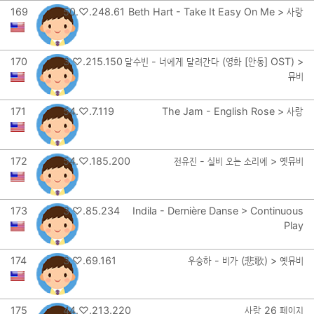
169
50.♡.248.61
Beth Hart - Take It Easy On Me > 사랑
170
3.♡.215.150
달수빈 - 너에게 달려간다 (영화 [안동] OST) >
뮤비
171
54.♡.7.119
The Jam - English Rose > 사랑
172
54.♡.185.200
전유진 - 실비 오는 소리에 > 옛뮤비
173
3.♡.85.234
Indila - Dernière Danse > Continuous
Play
174
3.♡.69.161
우승하 - 비가 (悲歌) > 옛뮤비
175
44.♡.213.220
사랑 26 페이지