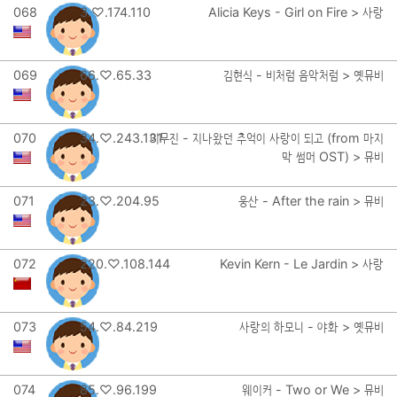
068
3.♡.174.110
Alicia Keys - Girl on Fire > 사랑
069
66.♡.65.33
김현식 - 비처럼 음악처럼 > 옛뮤비
070
34.♡.243.131
이무진 - 지나왔던 추억이 사랑이 되고 (from 마지
막 썸머 OST) > 뮤비
071
23.♡.204.95
웅산 - After the rain > 뮤비
072
220.♡.108.144
Kevin Kern - Le Jardin > 사랑
073
54.♡.84.219
사랑의 하모니 - 야화 > 옛뮤비
074
85.♡.96.199
웨이커 - Two or We > 뮤비