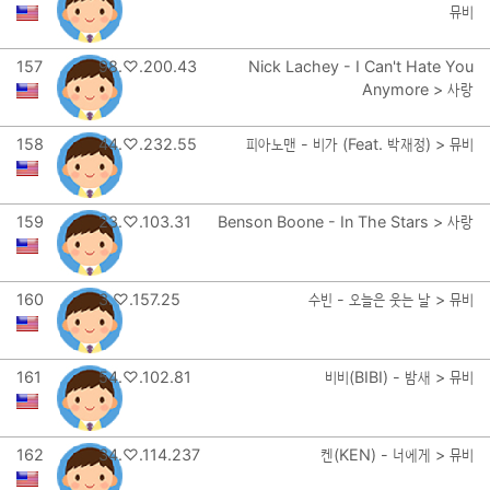
뮤비
157
98.♡.200.43
Nick Lachey - I Can't Hate You
Anymore > 사랑
158
44.♡.232.55
피아노맨 - 비가 (Feat. 박재정) > 뮤비
159
23.♡.103.31
Benson Boone - In The Stars > 사랑
160
3.♡.157.25
수빈 - 오늘은 웃는 날 > 뮤비
161
54.♡.102.81
비비(BIBI) - 밤새 > 뮤비
162
34.♡.114.237
켄(KEN) - 너에게 > 뮤비