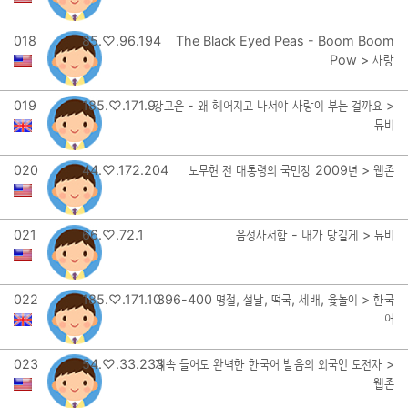
018
85.♡.96.194
The Black Eyed Peas - Boom Boom
Pow > 사랑
019
185.♡.171.9
강고은 - 왜 헤어지고 나서야 사랑이 부는 걸까요 >
뮤비
020
44.♡.172.204
노무현 전 대통령의 국민장 2009년 > 웹존
021
66.♡.72.1
음성사서함 - 내가 당길게 > 뮤비
022
185.♡.171.10
396-400 명절, 설날, 떡국, 세배, 윷놀이 > 한국
어
023
54.♡.33.233
계속 들어도 완벽한 한국어 발음의 외국인 도전자 >
웹존