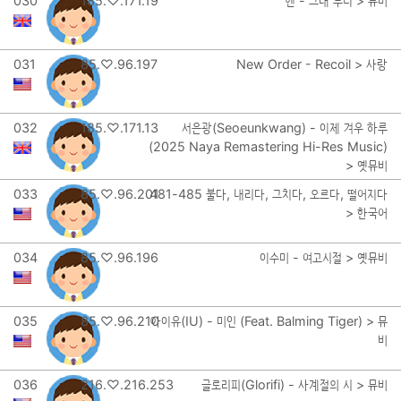
030
185.♡.171.19
헨 - 그대 부디 > 뮤비
031
85.♡.96.197
New Order - Recoil > 사랑
032
185.♡.171.13
서은광(Seoeunkwang) - 이제 겨우 하루
(2025 Naya Remastering Hi-Res Music)
> 옛뮤비
033
85.♡.96.201
481-485 불다, 내리다, 그치다, 오르다, 떨어지다
> 한국어
034
85.♡.96.196
이수미 - 여고시절 > 옛뮤비
035
85.♡.96.210
아이유(IU) - 미인 (Feat. Balming Tiger) > 뮤
비
036
216.♡.216.253
글로리피(Glorifi) - 사계절의 시 > 뮤비