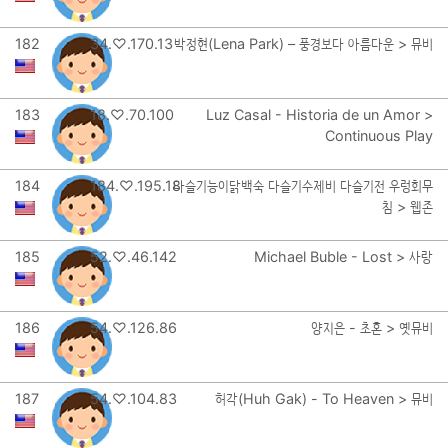
182
34.♡.170.13
박정현(Lena Park) – 풍경보다 아름다운 > 뮤비
183
18.♡.70.100
Luz Casal - Historia de un Amor >
Continuous Play
184
184.♡.195.18
다슬기능이닭백숙 다슬기수제비 다슬기전 우렁회무
침 > 웹존
185
52.♡.46.142
Michael Buble - Lost > 사랑
186
54.♡.126.86
양지은 - 초혼 > 옛뮤비
187
54.♡.104.83
허각(Huh Gak) - To Heaven > 뮤비