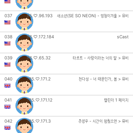
037
85.♡.96.193
새소년(SE SO NEON) - 멍청이겨울 > 뮤비
038
66.♡.172.184
sCast
039
66.♡.65.32
타르트 - 사랑이라는 너의 말 > 뮤비
040
185.♡.171.2
천다성 - 너 때문인가, 봄 > 뮤비
041
185.♡.171.12
캘린더 1 페이지
042
185.♡.171.3
추영우 - 시간이 멈췄으면 > 뮤비