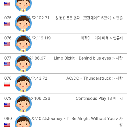
075
54.♡.102.71
장동윤 붐은 온다. [월간데이트 5월호] > 웹존
076
43.♡.119.119
피철인 - 미쳐 미쳐 > 옛뮤비
077
3.♡.86.97
Limp Bizkit - Behind blue eyes > 사랑
078
51.♡.43.72
AC/DC - Thunderstruck > 사랑
079
3.♡.106.226
Continuous Play 18 페이지
080
52.♡.102.51
Journey - I'll Be Alright Without You > 사
랑