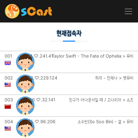
현재접속자
001
74.♡.241.41
Taylor Swift - The Fate of Ophelia > 뮤비
002
52.♡.229.124
허각 - 언제나 > 옛뮤비
003
116.♡.32.141
친구가 아나운서일 때 / 고나리자 > 쇼츠
004
85.♡.96.206
소수빈(So Soo Bin) - 곁 > 뮤비