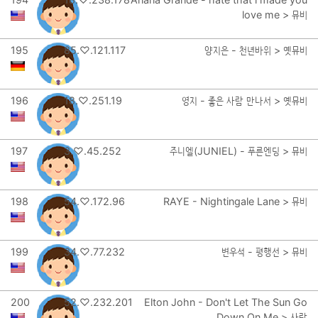
love me > 뮤비
195
85.♡.121.117
양지은 - 천년바위 > 옛뮤비
196
18.♡.251.19
영지 - 좋은 사람 만나서 > 옛뮤비
197
3.♡.45.252
주니엘(JUNIEL) - 푸른엔딩 > 뮤비
198
54.♡.172.96
RAYE - Nightingale Lane > 뮤비
199
34.♡.77.232
변우석 - 평행선 > 뮤비
200
52.♡.232.201
Elton John - Don't Let The Sun Go
Down On Me > 사랑