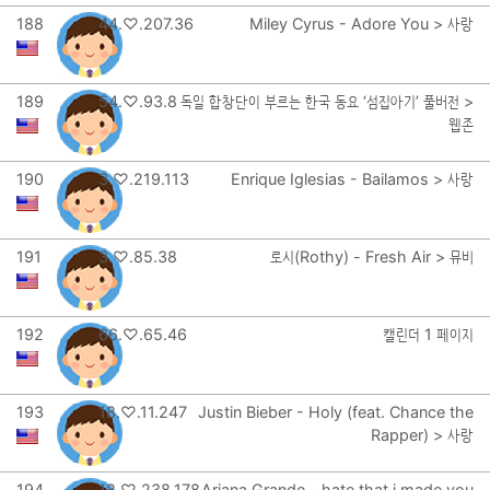
188
44.♡.207.36
Miley Cyrus - Adore You > 사랑
189
54.♡.93.8
독일 합창단이 부르는 한국 동요 ‘섬집아기’ 풀버전 >
웹존
190
3.♡.219.113
Enrique Iglesias - Bailamos > 사랑
191
3.♡.85.38
로시(Rothy) - Fresh Air > 뮤비
192
66.♡.65.46
캘린더 1 페이지
193
18.♡.11.247
Justin Bieber - Holy (feat. Chance the
Rapper) > 사랑
194
18.♡.238.178
Ariana Grande - hate that i made you