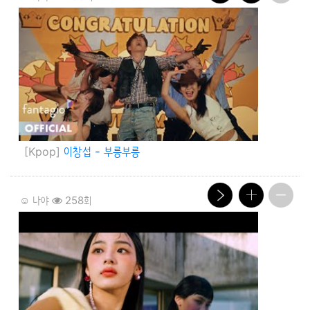
[Kpop]
이창섭 - 부릉부릉
☺️ 나야
258회