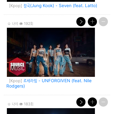
[Kpop]
정국(Jung Kook) - Seven (feat. Latto)
☺️ 나야
192회
[Kpop]
르세라핌 - UNFORGIVEN (feat. Nile
Rodgers)
☺️ 나야
183회