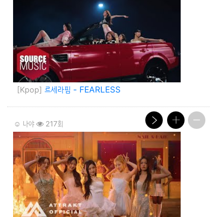
[Kpop]
르세라핌 - FEARLESS
☺️ 나야
217회