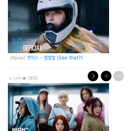
[Kpop]
엔믹스 - 별별별 (See that?)
☺️ 나야
181회