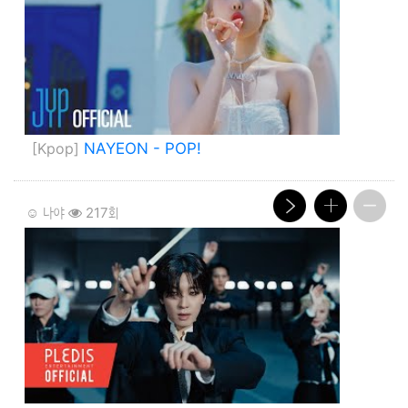
[Kpop]
NAYEON - POP!
☺️ 나야
217회