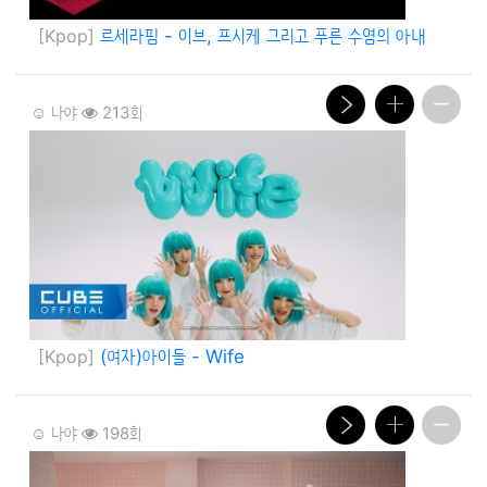
[Kpop]
르세라핌 - 이브, 프시케 그리고 푸른 수염의 아내
☺️ 나야
213회
[Kpop]
(여자)아이들 - Wife
☺️ 나야
198회