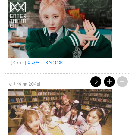
[Kpop]
이채연 - KNOCK
☺️ 나야
204회