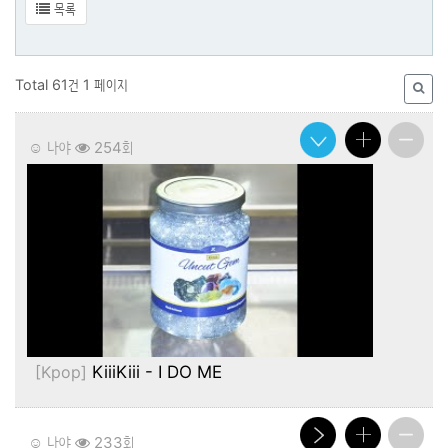
목록
Total 61건
1 페이지
☺️ 나야
254회
[Kpop]
KiiiKiii - I DO ME
☺️ 나야
233회