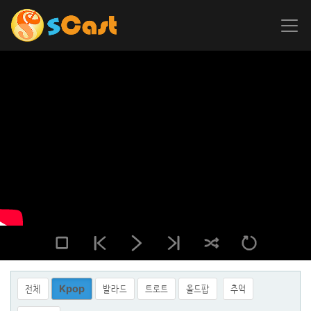
전체
Kpop
발라드
트로트
올드팝
추억