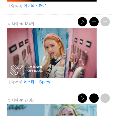
[Kpop]
아이브 - 해야
☺️ 나야
184회
[Kpop]
에스파 - Spicy
☺️ 나야
210회