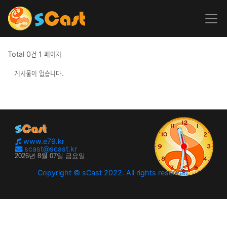
Total 0건
1 페이지
게시물이 없습니다.
www.e79.kr
scast@scast.kr
Copyright © sCast 2022. All rights reserved.