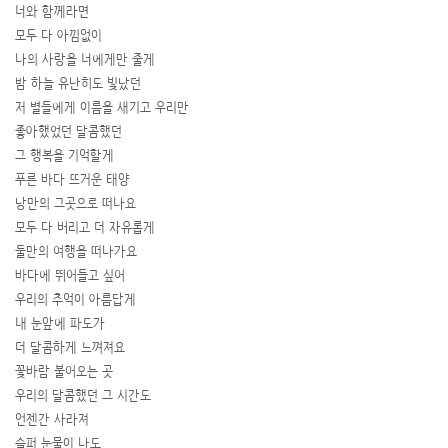
너와 함께라면
모두 다 아낌없이
나의 사랑을 너에게만 줄게
밤 하늘 유난히도 빛났던
저 별들에게 이름을 새기고 우리만
좋아했었던 달콤했던
그 행복을 기억할게
푸른 바다 뜨거운 태양
낭만의 그곳으로 떠나요
모두 다 버리고 더 자유롭게
둘만의 여행을 떠나가요
바다에 뛰어들고 싶어
우리의 추억이 아름답게
내 눈앞에 파도가
더 달콤하게 느껴져요
꽃바람 불어오는 곳
우리의 달콤했던 그 시간도
언젠간 사라져
슬퍼 눈물이 나도