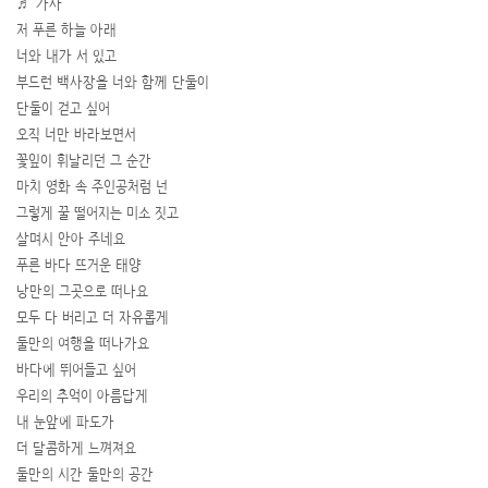
♬ 가사
저 푸른 하늘 아래
너와 내가 서 있고
부드런 백사장을 너와 함께 단둘이
단둘이 걷고 싶어
오직 너만 바라보면서
꽃잎이 휘날리던 그 순간
마치 영화 속 주인공처럼 넌
그렇게 꿀 떨어지는 미소 짓고
살며시 안아 주네요
푸른 바다 뜨거운 태양
낭만의 그곳으로 떠나요
모두 다 버리고 더 자유롭게
둘만의 여행을 떠나가요
바다에 뛰어들고 싶어
우리의 추억이 아름답게
내 눈앞에 파도가
더 달콤하게 느껴져요
둘만의 시간 둘만의 공간