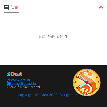
댓글
comment
등록된 댓글이 없습니다.
www.e79.kr
scast@scast.kr
Copyright © sCast 2022. All rights reserved.