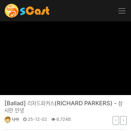
[Ballad]
리차드파커스(RICHARD PARKERS) - 잠
시만 안녕
나야
25-12-02
6,724회