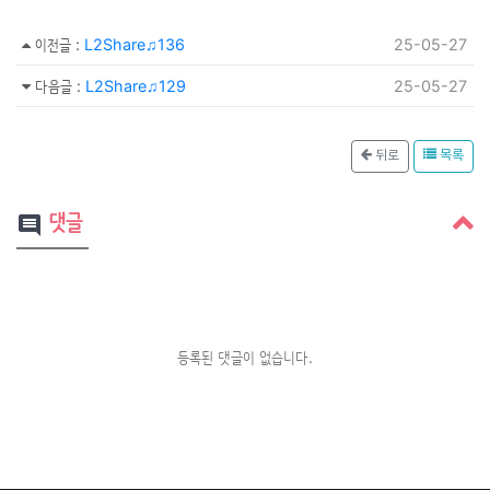
이전글
:
L2Share♫136
25-05-27
다음글
:
L2Share♫129
25-05-27
뒤로
목록
댓글
comment
등록된 댓글이 없습니다.