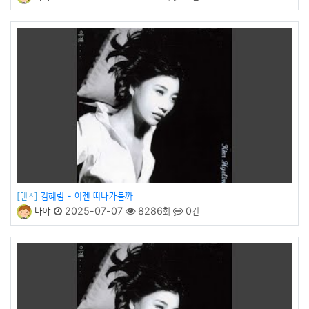
김혜림 - 이젠 떠나가볼까
[댄스]
나야
2025-07-07
8286회
0건