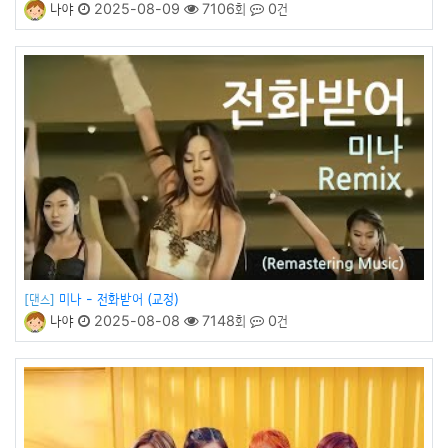
나야
2025-08-09
7106회
0건
미나 - 전화받어 (교정)
[댄스]
나야
2025-08-08
7148회
0건