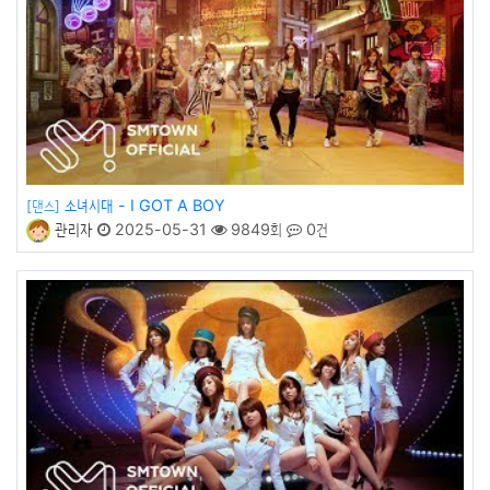
소녀시대 - I GOT A BOY
[댄스]
관리자
2025-05-31
9849회
0건