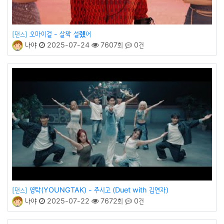
오마이걸 - 살짝 설렜어
[댄스]
나야
2025-07-24
7607회
0건
영탁(YOUNGTAK) - 주시고 (Duet with 김연자)
[댄스]
나야
2025-07-22
7672회
0건