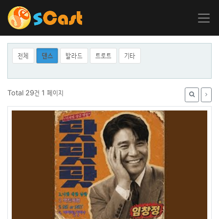
전체
댄스
발라드
트로트
기타
Total 29건
1 페이지