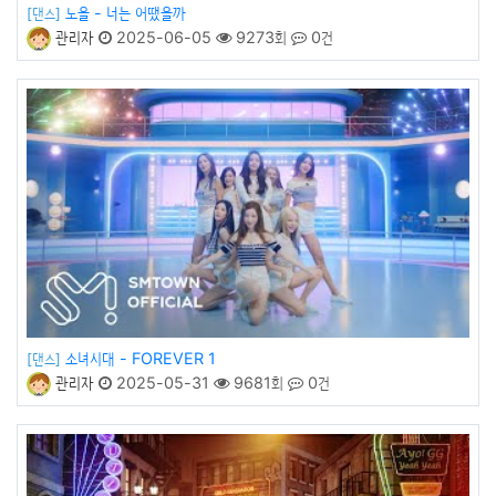
노을 - 너는 어땠을까
[댄스]
관리자
2025-06-05
9273회
0건
소녀시대 - FOREVER 1
[댄스]
관리자
2025-05-31
9681회
0건