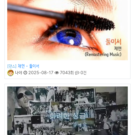
채연 - 둘이서
[댄스]
나야
2025-08-17
7043회
0건