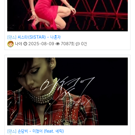
씨스타(SISTAR) - 나혼자
[댄스]
나야
2025-08-09
7087회
0건
손담비 - 미쳤어 (feat. 에릭)
[댄스]