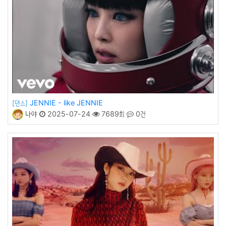
JENNIE - like JENNIE
[댄스]
나야
2025-07-24
7689회
0건