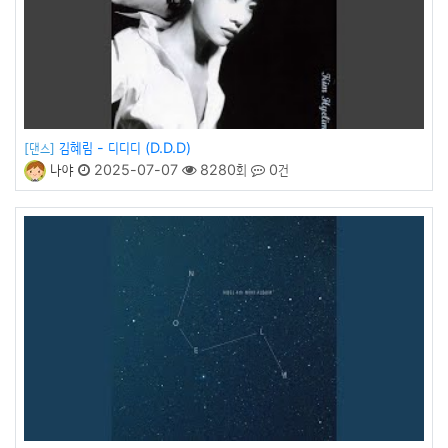
김혜림 - 디디디 (D.D.D)
[댄스]
나야
2025-07-07
8280회
0건