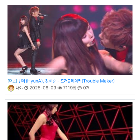
현아(HyunA), 장현승 - 트러블메이커(Trouble Maker)
[댄스]
나야
2025-08-09
7119회
0건