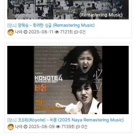
양혜승 - 화려한 싱글 (Remastering Music)
[댄스]
나야
2025-08-11
7121회
0건
코요테(Koyote) - 비몽 (2025 Naya Remastering Music)
[댄스]
나야
2025-08-09
7139회
0건