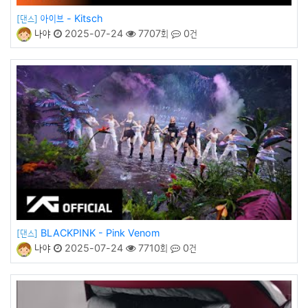
아이브 - Kitsch
[댄스]
나야
2025-07-24
7707회
0건
BLACKPINK - Pink Venom
[댄스]
나야
2025-07-24
7710회
0건