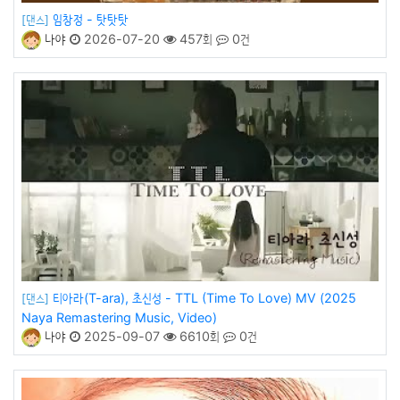
임창정 - 탓탓탓
[댄스]
나야
2026-07-20
457회
0건
티아라(T-ara), 초신성 - TTL (Time To Love) MV (2025
[댄스]
Naya Remastering Music, Video)
나야
2025-09-07
6610회
0건