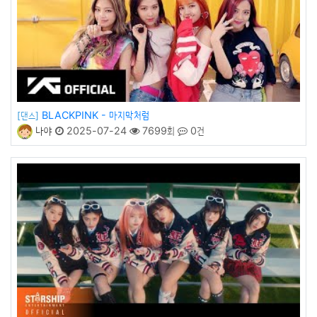
BLACKPINK - 마지막처럼
[댄스]
나야
2025-07-24
7699회
0건