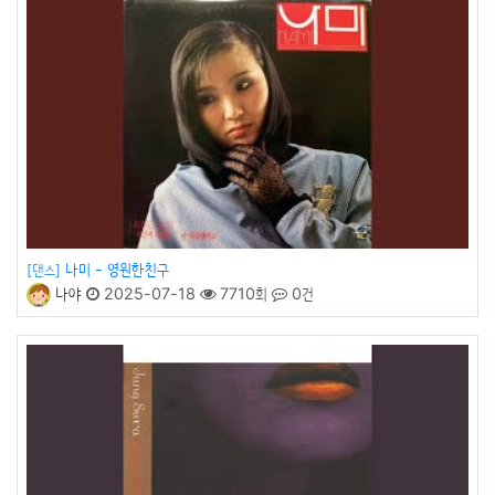
나미 - 영원한친구
[댄스]
나야
2025-07-18
7710회
0건