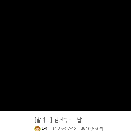
[발라드]
김연숙 - 그날
나야
25-07-18
10,850회