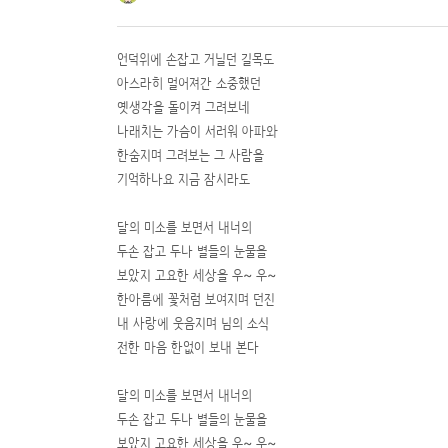
언덕위에 손잡고 거닐던 길목도
아스라히 멀어져간 소중했던
옛생각을 돌이켜 그려보네
나래치는 가슴이 서러워 아파와
한숨지며 그려보는 그 사람을
기억하나요 지금 잠시라도
달의 미소를 보면서 내너의
두손 잡고 두나 별들의 눈물을
보았지 고요한 세상을 우~ 우~
한아름에 꽃처럼 보여지며 던진
내 사랑에 웃음지며 님의 소식
전한 마음 한없이 보내 본다
달의 미소를 보면서 내너의
두손 잡고 두나 별들의 눈물을
보았지 고요한 세상을 우~ 우~