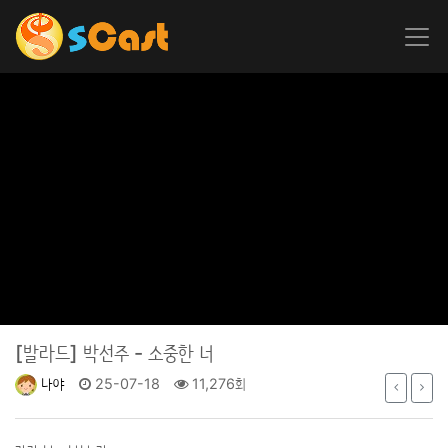
[발라드]
박선주 - 소중한 너
나야
25-07-18
11,276회