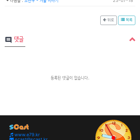
다음글
:
조관우 - 겨울 이야기
25-07-18
뒤로
목록
댓글
comment
등록된 댓글이 없습니다.
www.e79.kr
scast@scast.kr