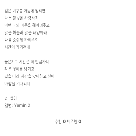
검은 비구름 어둠에 밀리면
나는 달빛을 사랑하지
이런 나의 마음을 헤아려주오
맑은 하늘과 맑은 태양아래
나를 숨쉬게 하여주오
시간이 가기전에
꽃은지고 시간은 저 만큼가네
작은 꽃씨를 남기고
길을 따라 시간을 맞이하고 싶어
바람을 기다리네
♬ 설명
앨범: Yemin 2
추천
0
비추천
0