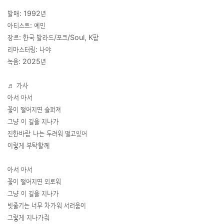
발매: 1992년
아티스트: 예민
장르: 한국 발라드/포크/Soul, K팝
리마스터링: 나야
녹음: 2025년
가사
♬
아서 아서
꽃이 떨어지면 슬퍼져
그냥 이 길을 지나가
진한바람 나는 두려워 떨고있어
이렇게 부탁할께
아서 아서
꽃이 떨어지면 외로워
그냥 이 길을 지나가
빗줄기는 너무 차가워 서러움이
그렇게 지나가줘