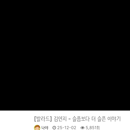
[발라드]
김연지 - 슬픔보다 더 슬픈 이야기
나야
25-12-02
5,851회