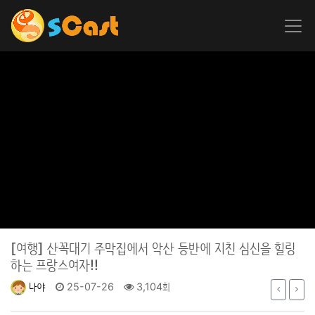
[여행]
산꼭대기 주막집에서 악산 등반에 지친 심신을 힐링
하는 프랑스여자!!
나야
25-07-26
3,104회