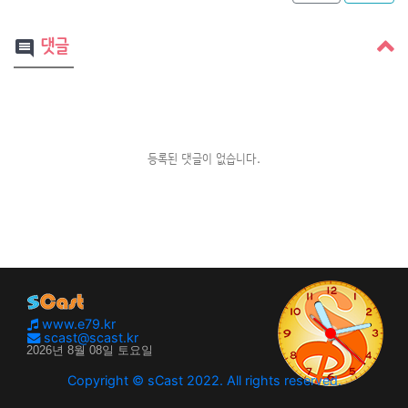
댓글
comment
등록된 댓글이 없습니다.
www.e79.kr
scast@scast.kr
Copyright © sCast 2022. All rights reserved.