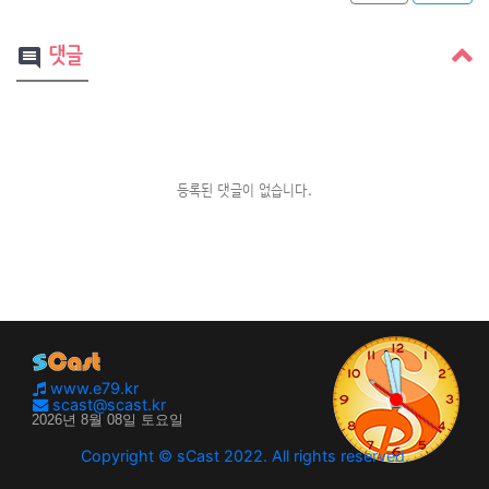
댓글
comment
등록된 댓글이 없습니다.
www.e79.kr
scast@scast.kr
Copyright © sCast 2022. All rights reserved.