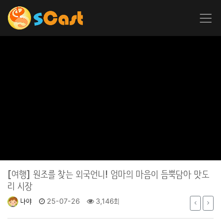
[여행]
원조를 찾는 외국언니! 엄마의 마음이 듬뿍담아 맛도
리 시장
나야
25-07-26
3,146회