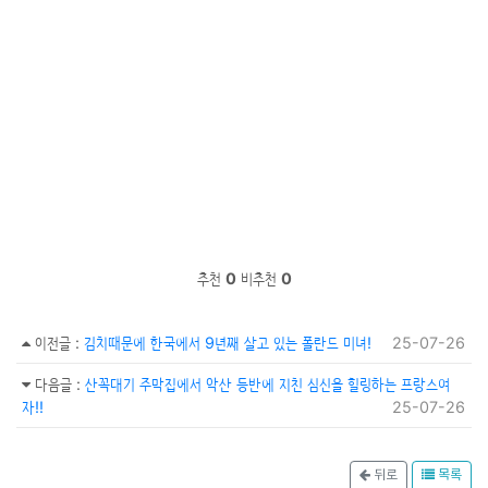
추천
0
비추천
0
이전글
:
김치때문에 한국에서 9년째 살고 있는 폴란드 미녀!
25-07-26
다음글
:
산꼭대기 주막집에서 악산 등반에 지친 심신을 힐링하는 프랑스여
자!!
25-07-26
뒤로
목록