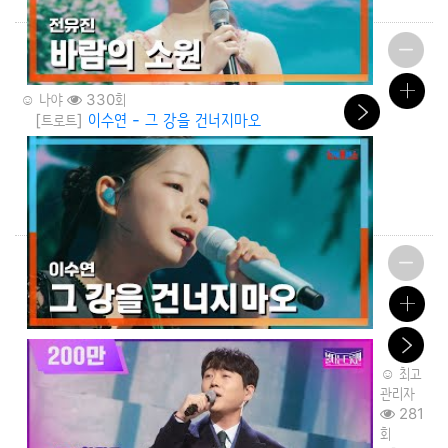
☺️ 나야
330회
[트로트]
이수연 - 그 강을 건너지마오
☺️ 최고
관리자
281
회