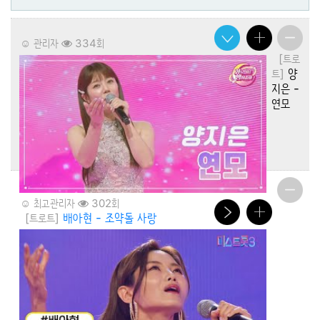
☺️ 관리자
334회
[트로
트]
양
지은 -
연모
☺️ 최고관리자
302회
[트로트]
배아현 - 조약돌 사랑