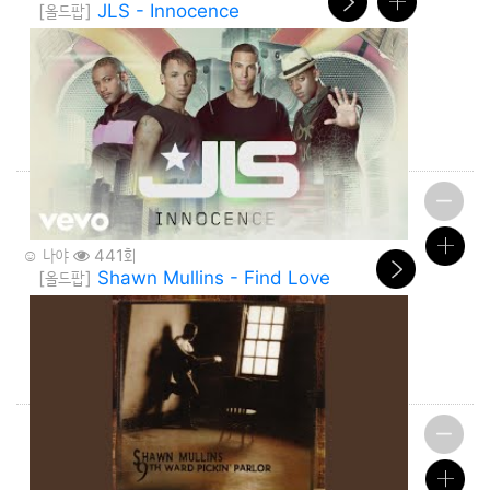
[올드팝]
JLS - Innocence
☺️ 나야
441회
[올드팝]
Shawn Mullins - Find Love