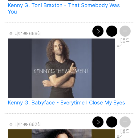
Kenny G, Toni Braxton - That Somebody Was
You
☺️ 나야
666회
[올드
팝]
Kenny G, Babyface - Everytime I Close My Eyes
☺️ 나야
662회
[올드
팝]