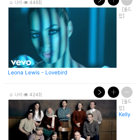
☺️ 나야
446회
[올드
팝]
Leona Lewis - Lovebird
☺️ 나야
424회
[올드
팝]
Kelly