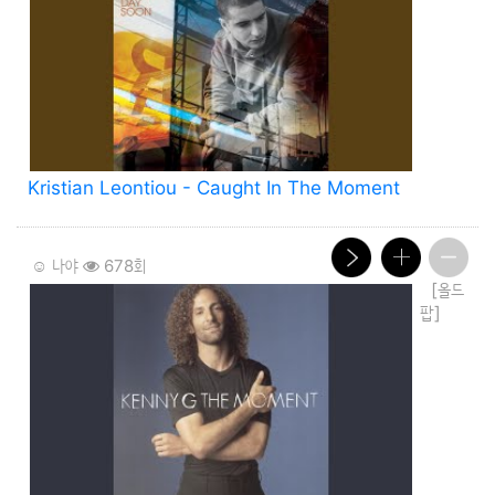
Kristian Leontiou - Caught In The Moment
☺️ 나야
678회
[올드
팝]