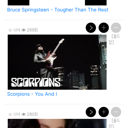
Bruce Springsteen - Tougher Than The Rest
☺️ 나야
269회
[올드
팝]
Scorpions - You And I
☺️ 나야
280회
[올드
팝]