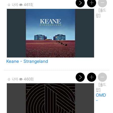
☺️ 나야
461회
[올드
팝]
Keane - Strangeland
☺️ 나야
460회
[올드
팝]
OMD
-