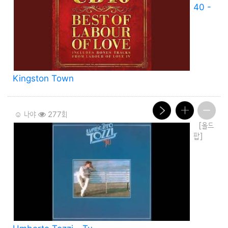
40 -
Kingston Town
☺️ 나야
277회
[올드
팝]