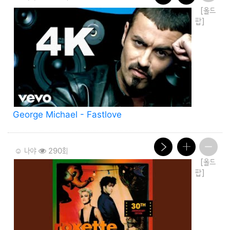
[올드
팝]
George Michael - Fastlove
☺️ 나야
290회
[올드
팝]