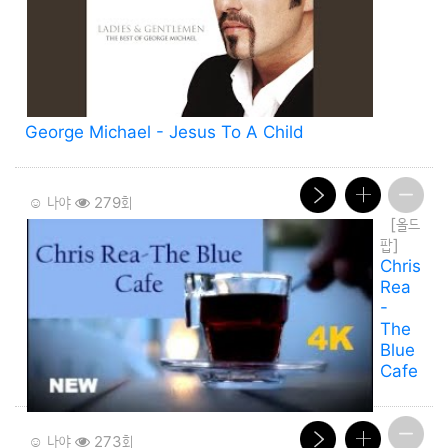
George Michael - Jesus To A Child
☺️ 나야
279회
[올드
팝]
Chris
Rea
-
The
Blue
Cafe
☺️ 나야
273회