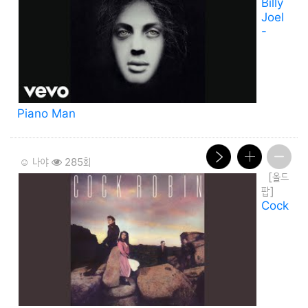
Billy
Joel
-
Piano Man
☺️ 나야
285회
[올드
팝]
Cock