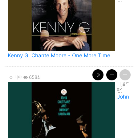
Kenny G, Chante Moore - One More Time
☺️ 나야
658회
[올드
팝]
John