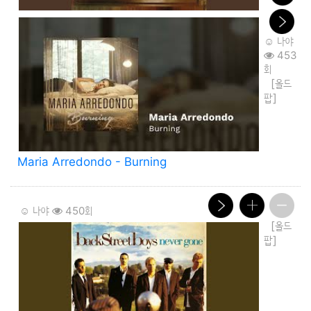
☺️ 나야
453
회
[올드
팝]
Maria Arredondo - Burning
☺️ 나야
450회
[올드
팝]