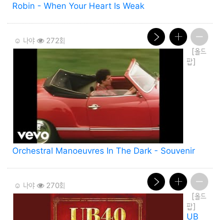
Robin - When Your Heart Is Weak
☺️ 나야
272회
[올드
팝]
Orchestral Manoeuvres In The Dark - Souvenir
☺️ 나야
270회
[올드
팝]
UB