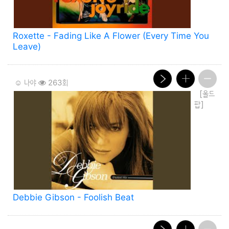
Roxette - Fading Like A Flower (Every Time You
Leave)
☺️ 나야
263회
[올드
팝]
Debbie Gibson - Foolish Beat