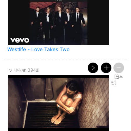
Westlife - Love Takes Two
☺️ 나야
394회
[올드
팝]