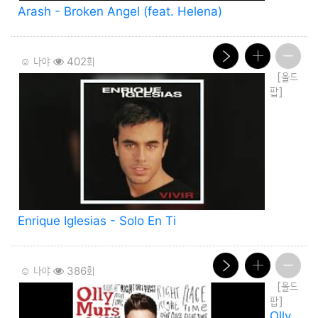
Arash - Broken Angel (feat. Helena)
☺️ 나야
402회
[올드
팝]
Enrique Iglesias - Solo En Ti
☺️ 나야
386회
[올드
팝]
Olly