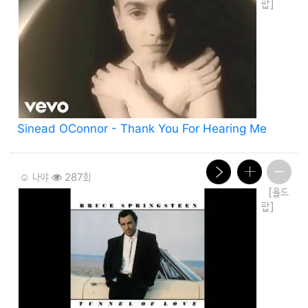
팝]
Sinead OConnor - Thank You For Hearing Me
☺️ 나야
287회
[올드
팝]