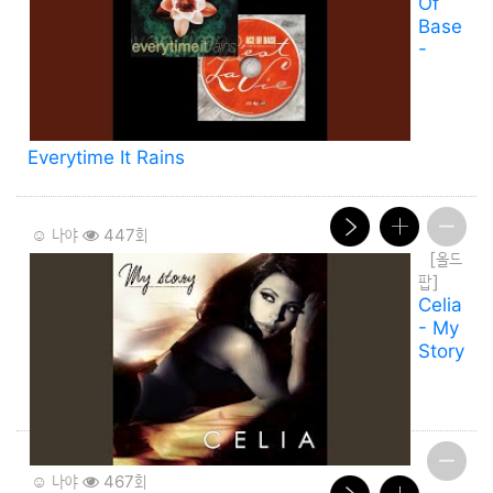
Of
Base
-
Everytime It Rains
☺️ 나야
447회
[올드
팝]
Celia
- My
Story
☺️ 나야
467회