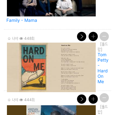
Family - Mama
☺️ 나야
448회
[올드
팝]
Tom
Petty
-
Hard
On
Me
☺️ 나야
444회
[올드
팝]