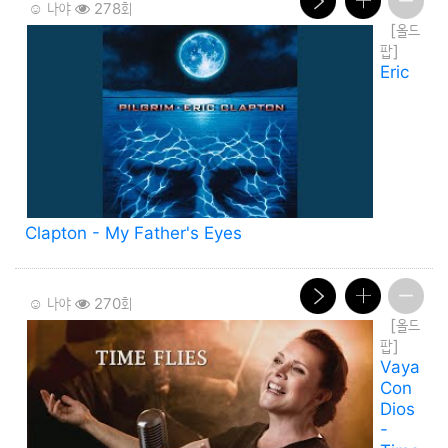
☺️ 나야
278회
[올드
팝]
Eric
Clapton - My Father's Eyes
☺️ 나야
270회
[올드
팝]
Vaya
Con
Dios
-