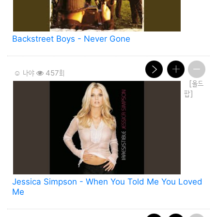
Backstreet Boys - Never Gone
☺️ 나야
457회
[올드
팝]
Jessica Simpson - When You Told Me You Loved
Me