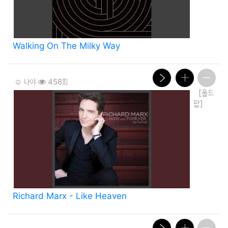
Walking On The Milky Way
☺️ 나야
458회
[올드
팝]
Richard Marx - Like Heaven