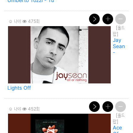
Umberto Tozzi - Tu
☺️ 나야
475회
[올드
팝]
Jay
Sean
-
Lights Off
☺️ 나야
452회
[올드
팝]
Ace