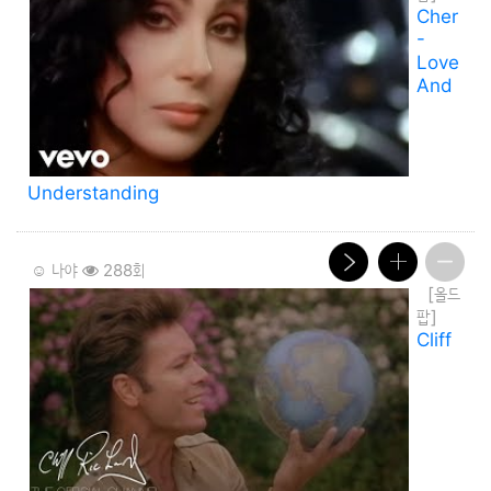
Cher
-
Love
And
Understanding
☺️ 나야
288회
[올드
팝]
Cliff