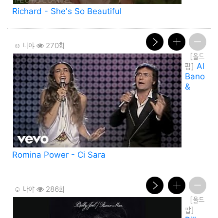
Richard - She's So Beautiful
☺️ 나야
270회
[올드
팝]
Al
Bano
&
Romina Power - Ci Sara
☺️ 나야
286회
[올드
팝]