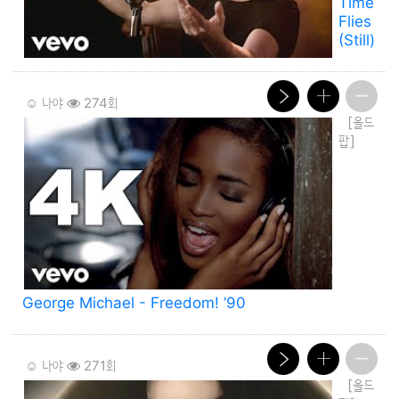
Time
Flies
(Still)
☺️ 나야
274회
[올드
팝]
George Michael - Freedom! ’90
☺️ 나야
271회
[올드